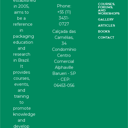
established
COURSES,
Phone:
in 2005,
FORUMS,
AND
+55 (11)
aims to
WORKSHOPS
3431-
be a
GALLERY
0727
reference
ARTICLES
in
Calçada das
BOOKS
packaging
Camélias,
CONTACT
education
34
and
Condomínio
research
Centro
in Brazil.
Comercial
It
Alphaville
provides
Barueri - SP
courses,
- CEP:
events,
06453-056
and
training
to
promote
knowledge
and
develop