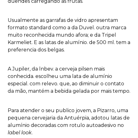
duendes carregando as frutas.
Usualmente as garrafas de vidro apresentam
formato standard como a da Duvel. outra marca
muito reconhecida mundo afora; e da Tripel
Karmeliet. E as latas de alumínio. de 500 ml. tem a
preferen­cia dos belgas.
A Jupiler, da lnbev. a cerveja pil­sen mais
conhecida. escolheu uma lata de alumínio
especial. com relevo. que, ao diminuir o contato
da mão, mantém a bebida gelada por mais tempo.
Para atender o seu publico jo­vem, a Pizarro, uma
pequena cer­vejaria da Antuérpia, adotou latas de
alumínio decoradas com rotulo autoadesivo no
label look
.