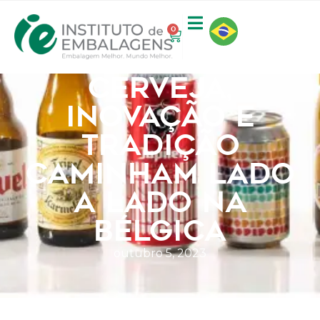
0
CERVEJA,
INOVAÇÃO E
TRADIÇÃO
CAMINHAM LADO
A LADO NA
BÉLGICA
outubro 5, 2023