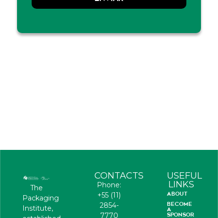
CONTACTS
USEFUL
LINKS
Phone:
The
ABOUT
+55 (11)
Packaging
BECOME
2854-
Institute,
A
7770
SPONSOR