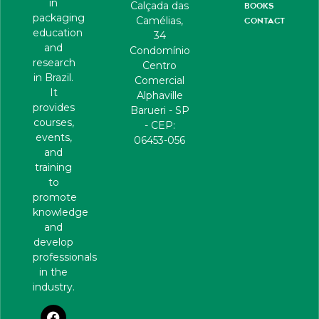
in
Calçada das
BOOKS
packaging
Camélias,
CONTACT
education
34
and
Condomínio
research
Centro
in Brazil.
Comercial
It
Alphaville
provides
Barueri - SP
courses,
- CEP:
events,
06453-056
and
training
to
promote
knowledge
and
develop
professionals
in the
industry.