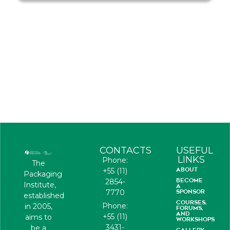
CONTACTS
USEFUL
LINKS
Phone:
The
ABOUT
+55 (11)
Packaging
BECOME
2854-
Institute,
A
7770
SPONSOR
established
COURSES,
Phone:
in 2005,
FORUMS,
AND
+55 (11)
aims to
WORKSHOPS
3431-
be a
GALLERY