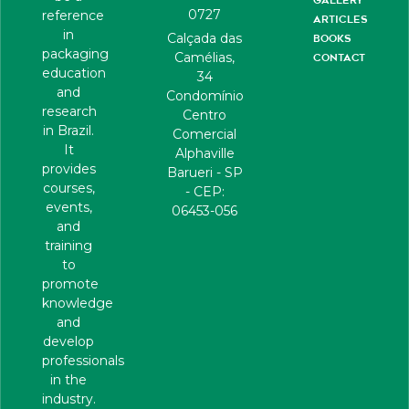
0727
reference
ARTICLES
in
Calçada das
BOOKS
packaging
Camélias,
CONTACT
education
34
and
Condomínio
research
Centro
in Brazil.
Comercial
It
Alphaville
provides
Barueri - SP
courses,
- CEP:
events,
06453-056
and
training
to
promote
knowledge
and
develop
professionals
in the
industry.