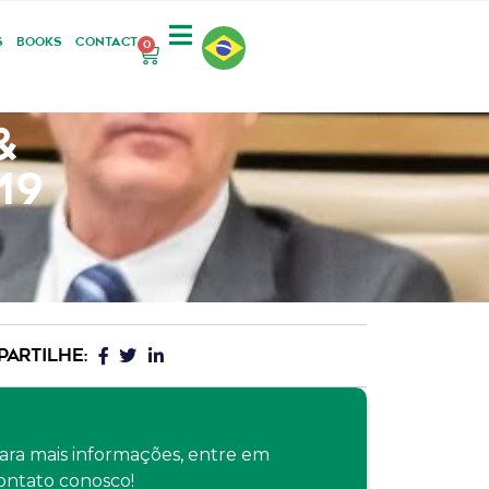
S
BOOKS
CONTACT
0
&
19
ARTILHE:
ara mais informações, entre em
ontato conosco!