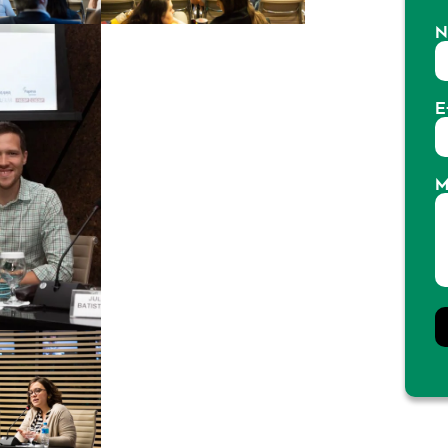
N
E
M