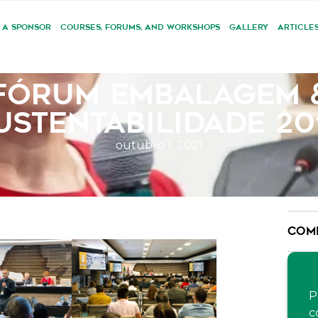
 A SPONSOR
COURSES, FORUMS, AND WORKSHOPS
GALLERY
ARTICLE
FÓRUM EMBALAGEM 
USTENTABILIDADE 20
outubro 1, 2021
COMP
P
c