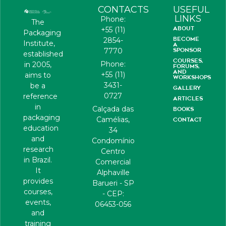
CONTACTS
USEFUL
LINKS
Phone:
The
ABOUT
+55 (11)
Packaging
BECOME
2854-
Institute,
A
7770
SPONSOR
established
COURSES,
Phone:
in 2005,
FORUMS,
AND
+55 (11)
aims to
WORKSHOPS
3431-
be a
GALLERY
0727
reference
ARTICLES
in
Calçada das
BOOKS
packaging
Camélias,
CONTACT
education
34
and
Condomínio
research
Centro
in Brazil.
Comercial
It
Alphaville
provides
Barueri - SP
courses,
- CEP:
events,
06453-056
and
training