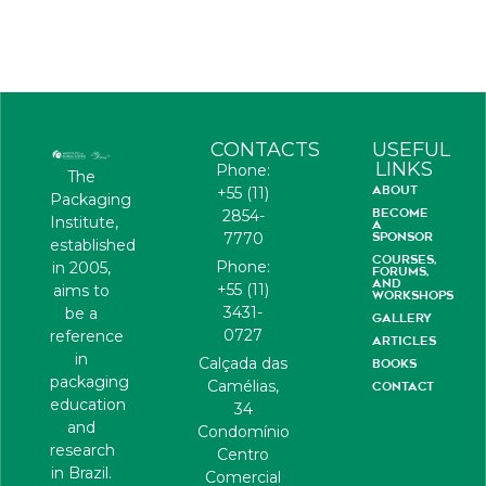
CONTACTS
USEFUL
LINKS
Phone:
The
ABOUT
+55 (11)
Packaging
BECOME
2854-
Institute,
A
7770
SPONSOR
established
COURSES,
Phone:
in 2005,
FORUMS,
AND
+55 (11)
aims to
WORKSHOPS
3431-
be a
GALLERY
0727
reference
ARTICLES
in
Calçada das
BOOKS
packaging
Camélias,
CONTACT
education
34
and
Condomínio
research
Centro
in Brazil.
Comercial