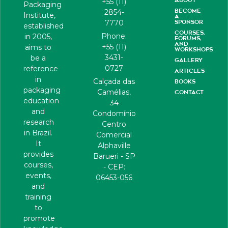
+55 (11)
Packaging
BECOME
2854-
Institute,
A
7770
SPONSOR
established
COURSES,
Phone:
in 2005,
FORUMS,
AND
+55 (11)
aims to
WORKSHOPS
3431-
be a
GALLERY
0727
reference
ARTICLES
in
Calçada das
BOOKS
packaging
Camélias,
CONTACT
education
34
and
Condomínio
research
Centro
in Brazil.
Comercial
It
Alphaville
provides
Barueri - SP
courses,
- CEP:
events,
06453-056
and
training
to
promote