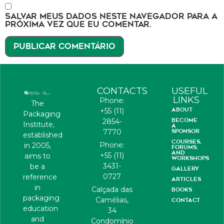
SALVAR MEUS DADOS NESTE NAVEGADOR PARA A
PRÓXIMA VEZ QUE EU COMENTAR.
CONTACTS
USEFUL
LINKS
Phone:
The
ABOUT
+55 (11)
Packaging
BECOME
2854-
Institute,
A
7770
SPONSOR
established
COURSES,
Phone:
in 2005,
FORUMS,
AND
+55 (11)
aims to
WORKSHOPS
3431-
be a
GALLERY
0727
reference
ARTICLES
in
Calçada das
BOOKS
packaging
Camélias,
CONTACT
education
34
and
Condomínio